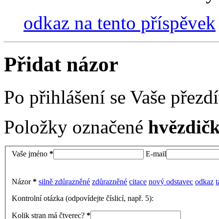
odkaz na tento příspěvek
Přidat názor
Po přihlášení se Vaše přez
Položky označené
hvězdičk
Vaše jméno
*
E-mail
Názor
*
silně zdůrazněné
zdůrazněné
citace
nový odstavec
odkaz
t
Kontrolní otázka (odpovídejte číslicí, např. 5):
Kolik stran má čtverec?
*