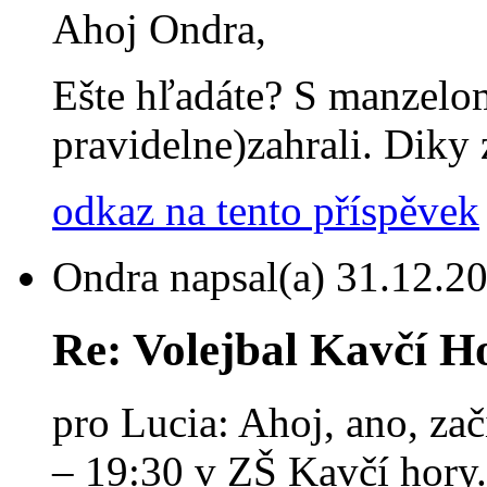
Ahoj Ondra,
Ešte hľadáte? S manzelom
pravidelne)zahrali. Diky 
odkaz na tento příspěvek
Ondra
napsal(a) 31.12.20
Re: Volejbal Kavčí H
pro Lucia: Ahoj, ano, za
– 19:30 v ZŠ Kavčí hory.