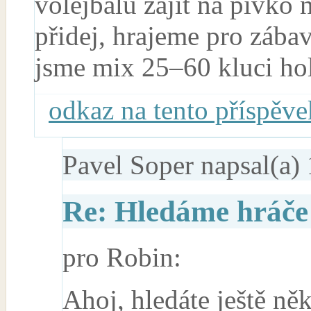
volejbalu zajít na pivko 
přidej, hrajeme pro zába
jsme mix 25–60 kluci ho
odkaz na tento příspěve
Pavel Soper
napsal(a) 
Re: Hledáme hráče 
pro Robin:
Ahoj, hledáte ještě ně