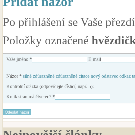
Přidat názor
Po přihlášení se Vaše přez
Položky označené
hvězdičk
Vaše jméno
*
E-mail
Názor
*
silně zdůrazněné
zdůrazněné
citace
nový odstavec
odkaz
t
Kontrolní otázka (odpovídejte číslicí, např. 5):
Kolik stran má čtverec?
*
Nejnovější články