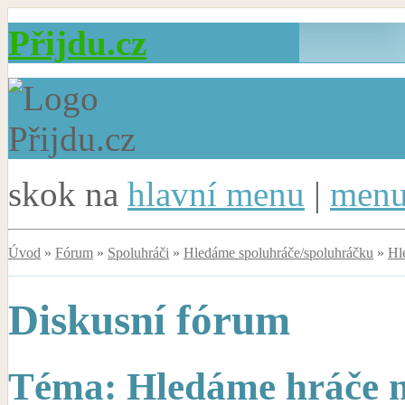
Přijdu.cz
skok na
hlavní menu
|
menu
Úvod
»
Fórum
»
Spoluhráči
»
Hledáme spoluhráče/spoluhráčku
»
Hl
Diskusní fórum
Téma: Hledáme hráče na