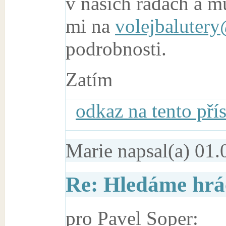
v našich řadách a mů
mi na
volejbalutery
podrobnosti.
Zatím
odkaz na tento pří
Marie
napsal(a) 01.
Re: Hledáme hráč
pro Pavel Soper: